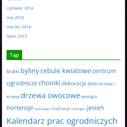
czerwiec 2014
maj 2014
marzec 2014
lipiec 2013
Tagi
byliny
cebule kwiatowe
centrum
bratki
choinki
ogrodnicze
dekoracje
dom
drzewa i
drzewa owocowe
krzewy
ekologia
jesień
hortensje
inspiracje
hydrangea
instargam
Kalendarz prac ogrodniczych