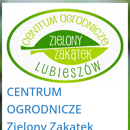
Przejdź
do
treści
CENTRUM
OGRODNICZE
Zielony Zakątek