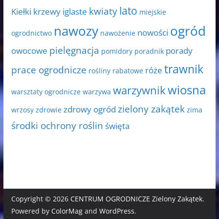
lato
kwiaty
Kiełki
krzewy iglaste
miejskie
nawozy
ogród
nowości
ogrodnictwo
nawożenie
pielęgnacja
owocowe
porady
pomidory
poradnik
trawnik
prace ogrodnicze
róże
rośliny rabatowe
wiosna
warzywnik
warsztaty ogrodnicze
warzywa
zielony zakątek
zdrowy ogród
wrzosy
zdrowie
zima
środki ochrony roślin
święta
Copyright © 2026
CENTRUM OGRODNICZE Zielony Zakątek
.
Powered by
ColorMag
and
WordPress
.