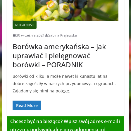
AKTUALNOŚCI
30 września 2021
Sabina Krajewska
Borówka amerykańska – jak
uprawiać i pielęgnować
borówki – PORADNIK
Borówki od kilku, a może nawet kilkunastu lat na
dobre zagościły w naszych przydomowych ogrodach.
Zajadamy się nimi na potęgę.
Read More
Chcesz być na bieżąco? Wpisz swój adres e-mail i
otrzymuj indywidualne powiadomienia od