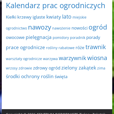
Kalendarz prac ogrodniczych
lato
kwiaty
Kiełki
krzewy iglaste
miejskie
nawozy
ogród
nowości
ogrodnictwo
nawożenie
pielęgnacja
owocowe
porady
pomidory
poradnik
trawnik
prace ogrodnicze
róże
rośliny rabatowe
wiosna
warzywnik
warsztaty ogrodnicze
warzywa
zielony zakątek
zdrowy ogród
wrzosy
zdrowie
zima
środki ochrony roślin
święta