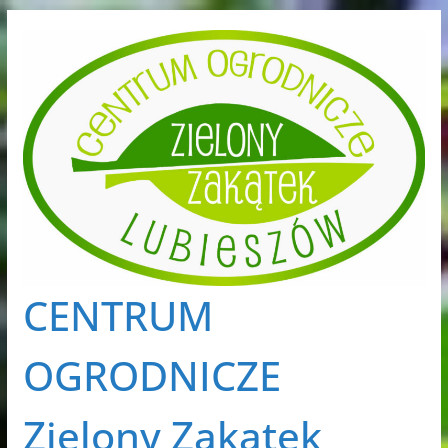
Przejdź
do
treści
CENTRUM
OGRODNICZE
Zielony Zakątek