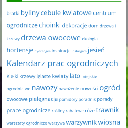
byliny
cebule kwiatowe
centrum
bratki
choinki
ogrodnicze
dekoracje
dom
drzewa i
drzewa owocowe
krzewy
ekologia
jesień
hortensje
inspiracje
hydrangea
instargam
Kalendarz prac ogrodniczych
lato
kwiaty
Kiełki
krzewy iglaste
miejskie
nawozy
ogród
nowości
ogrodnictwo
nawożenie
pielęgnacja
owocowe
porady
pomidory
poradnik
trawnik
prace ogrodnicze
róże
rośliny rabatowe
wiosna
warzywnik
warsztaty ogrodnicze
warzywa