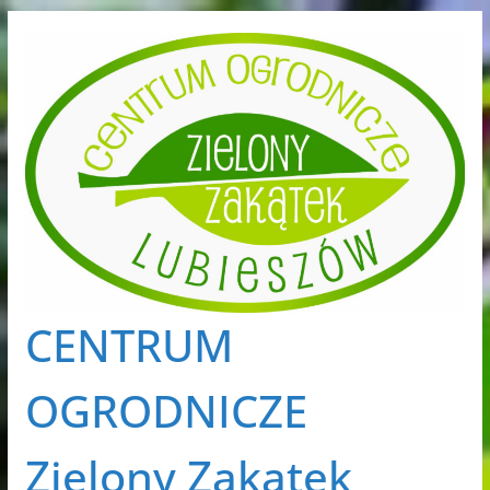
Przejdź
do
treści
CENTRUM
OGRODNICZE
Zielony Zakątek