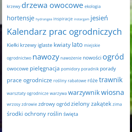
drzewa owocowe
krzewy
ekologia
jesień
hortensje
inspiracje
hydrangea
instargam
Kalendarz prac ogrodniczych
lato
kwiaty
Kiełki
krzewy iglaste
miejskie
nawozy
ogród
nowości
ogrodnictwo
nawożenie
pielęgnacja
owocowe
porady
pomidory
poradnik
trawnik
prace ogrodnicze
róże
rośliny rabatowe
wiosna
warzywnik
warsztaty ogrodnicze
warzywa
zielony zakątek
zdrowy ogród
wrzosy
zdrowie
zima
środki ochrony roślin
święta