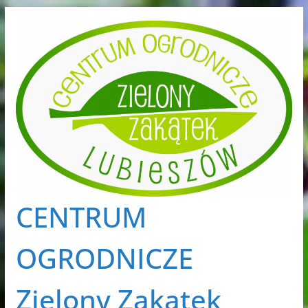
Przejdź
do
treści
CENTRUM
OGRODNICZE
Zielony Zakątek