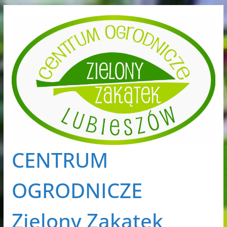
Przejdź
do
treści
CENTRUM
OGRODNICZE
Zielony Zakątek