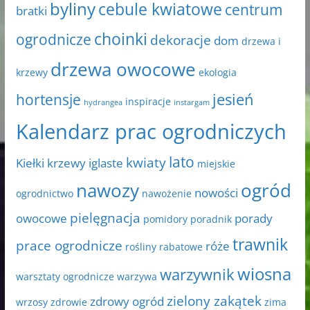
byliny
cebule kwiatowe
centrum
bratki
choinki
ogrodnicze
dekoracje
dom
drzewa i
drzewa owocowe
krzewy
ekologia
jesień
hortensje
inspiracje
hydrangea
instargam
Kalendarz prac ogrodniczych
lato
kwiaty
Kiełki
krzewy iglaste
miejskie
nawozy
ogród
nowości
ogrodnictwo
nawożenie
pielęgnacja
owocowe
porady
pomidory
poradnik
trawnik
prace ogrodnicze
róże
rośliny rabatowe
wiosna
warzywnik
warsztaty ogrodnicze
warzywa
zielony zakątek
zdrowy ogród
wrzosy
zdrowie
zima