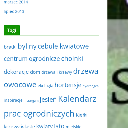
marzec 2014
lipiec 2013
Tagi
byliny
cebule kwiatowe
bratki
choinki
centrum ogrodnicze
drzewa
dekoracje
dom
drzewa i krzewy
owocowe
hortensje
ekologia
hydrangea
Kalendarz
jesień
inspiracje
instargam
prac ogrodniczych
Kiełki
lato
kwiaty
krzewy iglaste
miejskie