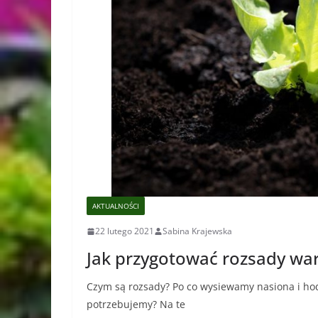
AKTUALNOŚCI
22 lutego 2021
Sabina Krajewska
Jak przygotować rozsady warz
Czym są rozsady? Po co wysiewamy nasiona i ho
potrzebujemy? Na te