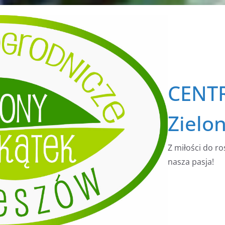
CENT
Zielo
Z miłości do ro
nasza pasja!