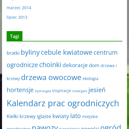
marzec 2014
lipiec 2013
Tagi
byliny
cebule kwiatowe
centrum
bratki
choinki
ogrodnicze
dekoracje
dom
drzewa i
drzewa owocowe
krzewy
ekologia
jesień
hortensje
inspiracje
hydrangea
instargam
Kalendarz prac ogrodniczych
lato
kwiaty
Kiełki
krzewy iglaste
miejskie
nawozy
ogród
nowości
ogrodnictwo
nawożenie