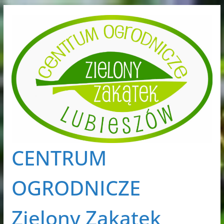
Przejdź
do
treści
CENTRUM
OGRODNICZE
Zielony Zakątek