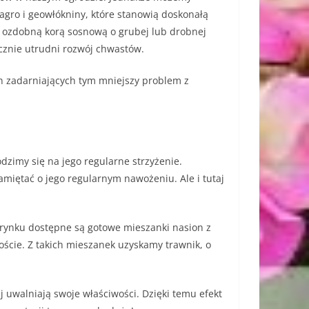
gro i geowłókniny, które stanowią doskonałą
t ozdobną korą sosnową o grubej lub drobnej
cznie utrudni rozwój chwastów.
in zadarniających tym mniejszy problem z
dzimy się na jego regularne strzyżenie.
iętać o jego regularnym nawożeniu. Ale i tutaj
ynku dostępne są gotowe mieszanki nasion z
ście. Z takich mieszanek uzyskamy trawnik, o
j uwalniają swoje właściwości. Dzięki temu efekt