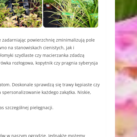
 zadarniając powierzchnię zminimalizują pole
o na stanowiskach cienistych, jak i
 płomyki szydlaste czy macierzanka zdadzą
ówka rozłogowa, kopytnik czy pragnia syberysja
atom. Doskonale sprawdzą się trawy kępiaste czy
spersonalizowanie każdego zakątka. Niskie,
s szczególnej pielęgnacji.
stów w naszym ogrodzie. Jednakże możemy