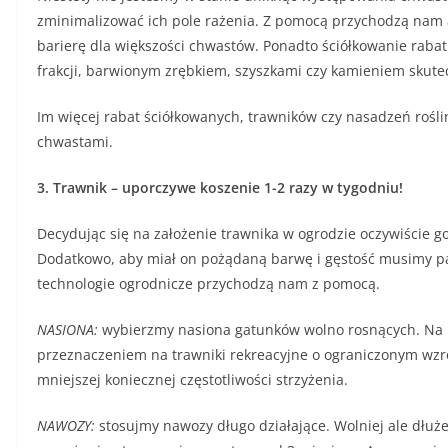
zminimalizować ich pole rażenia. Z pomocą przychodzą nam a
barierę dla większości chwastów. Ponadto ściółkowanie raba
frakcji, barwionym zrębkiem, szyszkami czy kamieniem skute
Im więcej rabat ściółkowanych, trawników czy nasadzeń rośl
chwastami.
3. Trawnik – uporczywe koszenie 1-2 razy w tygodniu!
Decydując się na założenie trawnika w ogrodzie oczywiście go
Dodatkowo, aby miał on pożądaną barwę i gęstość musimy pam
technologie ogrodnicze przychodzą nam z pomocą.
NASIONA:
wybierzmy nasiona gatunków wolno rosnących. Na r
przeznaczeniem na trawniki rekreacyjne o ograniczonym wzro
mniejszej koniecznej częstotliwości strzyżenia.
NAWOZY:
stosujmy nawozy długo działające. Wolniej ale dłuże