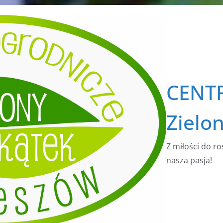
CENT
Zielo
Z miłości do ro
nasza pasja!