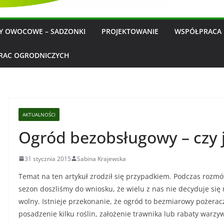
WY OWOCOWE – SADZONKI
PROJEKTOWANIE
WSPÓŁPRACA 
RAC OGRODNICZYCH
AKTUALNOŚCI
Ogród bezobsługowy – czy j
31 stycznia 2015
Sabina Krajewska
Temat na ten artykuł zrodził się przypadkiem. Podczas rozm
sezon doszliśmy do wniosku, że wielu z nas nie decyduje si
wolny. Istnieje przekonanie, że ogród to bezmiarowy pożeracz c
posadzenie kilku roślin, założenie trawnika lub rabaty warzy