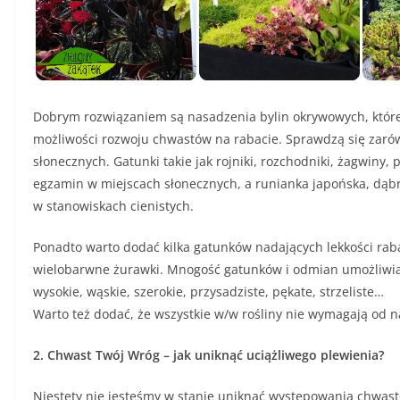
Dobrym rozwiązaniem są nasadzenia bylin okrywowych, które
możliwości rozwoju chwastów na rabacie. Sprawdzą się zarówn
słonecznych. Gatunki takie jak rojniki, rozchodniki, żagwiny,
egzamin w miejscach słonecznych, a runianka japońska, dąbr
w stanowiskach cienistych.
Ponadto warto dodać kilka gatunków nadających lekkości rab
wielobarwne żurawki. Mnogość gatunków i odmian umożliwia 
wysokie, wąskie, szerokie, przysadziste, pękate, strzeliste…
Warto też dodać, że wszystkie w/w rośliny nie wymagają od na
2. Chwast Twój Wróg – jak uniknąć uciążliwego plewienia?
Niestety nie jesteśmy w stanie uniknąć występowania chwa