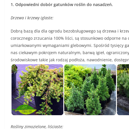
1. Odpowiedni dobór gatunków roślin do nasadzeń.
Drzewa i krzewy iglaste:
Dobrą bazą dla dla ogrodu bezobsługowego są drzewa i krzewy
corocznego zrzucania 100% liści, są stosunkowo odporne na c
umiarkowanymi wymaganiami glebowymi. Spośród tysięcy gat
nas ciekawym pokrojem naturalnym, barwą igieł, ograniczon
środowiskowe takie jak rodzaj podłoża, nawodnienie, dostę
Rośliny zimozielone, liściaste: