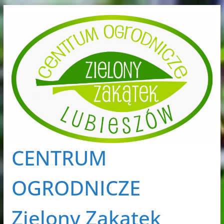
Przejdź
do
treści
CENTRUM
OGRODNICZE
Zielony Zakątek