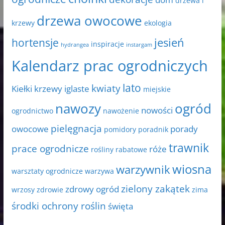
drzewa i
drzewa owocowe
krzewy
ekologia
jesień
hortensje
inspiracje
hydrangea
instargam
Kalendarz prac ogrodniczych
lato
kwiaty
Kiełki
krzewy iglaste
miejskie
nawozy
ogród
nowości
ogrodnictwo
nawożenie
pielęgnacja
owocowe
porady
pomidory
poradnik
trawnik
prace ogrodnicze
róże
rośliny rabatowe
wiosna
warzywnik
warsztaty ogrodnicze
warzywa
zielony zakątek
zdrowy ogród
wrzosy
zdrowie
zima
środki ochrony roślin
święta