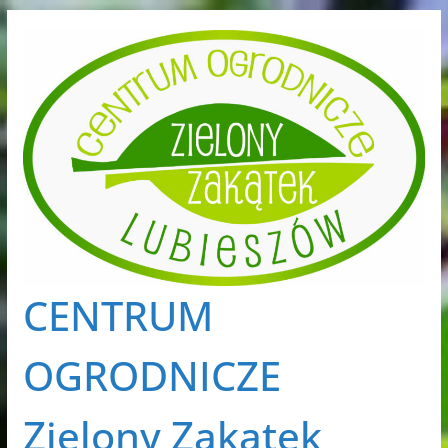
Przejdź
do
treści
CENTRUM
OGRODNICZE
Zielony Zakątek