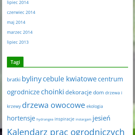
lipiec 2014
czerwiec 2014
maj 2014
marzec 2014
lipiec 2013
Tagi
byliny
cebule kwiatowe
centrum
bratki
choinki
ogrodnicze
dekoracje
dom
drzewa i
drzewa owocowe
krzewy
ekologia
jesień
hortensje
inspiracje
hydrangea
instargam
Kalendarz prac ogrodniczych