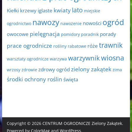
lato
kwiaty
Kiełki
krzewy iglaste
miejskie
nawozy
ogród
nowości
ogrodnictwo
nawożenie
pielęgnacja
owocowe
porady
pomidory
poradnik
trawnik
prace ogrodnicze
róże
rośliny rabatowe
wiosna
warzywnik
warsztaty ogrodnicze
warzywa
zielony zakątek
zdrowy ogród
wrzosy
zdrowie
zima
środki ochrony roślin
święta
Copyright © 2026
CENTRUM OGRODNICZE Zielony Zakątek
.
Powered by
ColorMag
and
WordPress
.