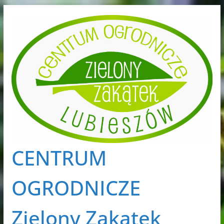
Przejdź
do
treści
CENTRUM
OGRODNICZE
Zielony Zakątek