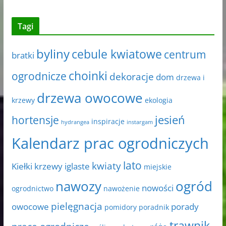
Tagi
byliny
cebule kwiatowe
centrum
bratki
choinki
ogrodnicze
dekoracje
dom
drzewa i
drzewa owocowe
krzewy
ekologia
jesień
hortensje
inspiracje
hydrangea
instargam
Kalendarz prac ogrodniczych
lato
kwiaty
Kiełki
krzewy iglaste
miejskie
nawozy
ogród
nowości
ogrodnictwo
nawożenie
pielęgnacja
owocowe
porady
pomidory
poradnik
trawnik