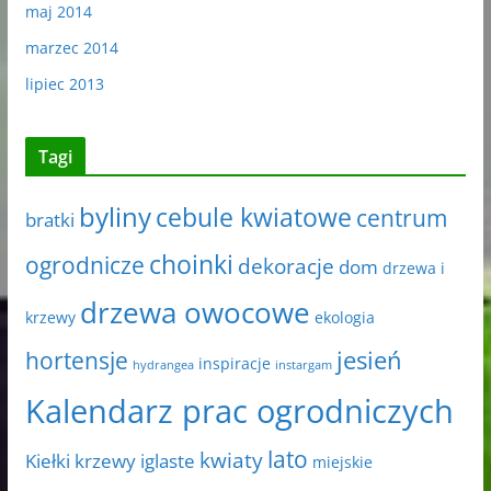
maj 2014
marzec 2014
lipiec 2013
Tagi
byliny
cebule kwiatowe
centrum
bratki
choinki
ogrodnicze
dekoracje
dom
drzewa i
drzewa owocowe
krzewy
ekologia
jesień
hortensje
inspiracje
hydrangea
instargam
Kalendarz prac ogrodniczych
lato
kwiaty
Kiełki
krzewy iglaste
miejskie