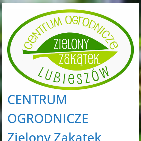
Przejdź
do
treści
CENTRUM
OGRODNICZE
Zielony Zakątek