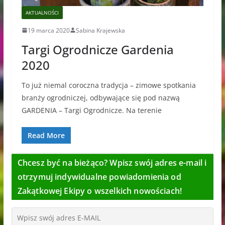
AKTUALNOŚCI
19 marca 2020
Sabina Krajewska
Targi Ogrodnicze Gardenia
2020
To już niemal coroczna tradycja – zimowe spotkania
branży ogrodniczej, odbywające się pod nazwą
GARDENIA – Targi Ogrodnicze. Na terenie
Read More
Chcesz być na bieżąco? Wpisz swój adres e-mail i
otrzymuj indywidualne powiadomienia od
Zakątkowej Ekipy o wszelkich nowościach!