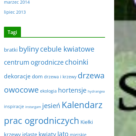
marzec 2014
lipiec 2013
Tagi
byliny
cebule kwiatowe
bratki
choinki
centrum ogrodnicze
drzewa
dekoracje
dom
drzewa i krzewy
owocowe
hortensje
ekologia
hydrangea
Kalendarz
jesień
inspiracje
instargam
prac ogrodniczych
Kiełki
lato
kwiaty
krzewy iglaste
miejskie