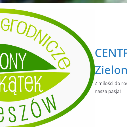
CENT
Zielo
Z miłości do ro
nasza pasja!