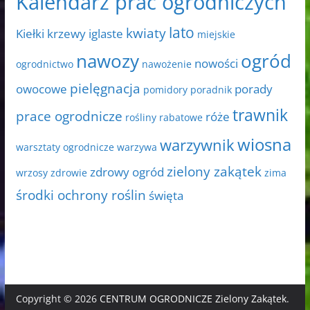
Kalendarz prac ogrodniczych
lato
kwiaty
Kiełki
krzewy iglaste
miejskie
nawozy
ogród
nowości
ogrodnictwo
nawożenie
pielęgnacja
owocowe
porady
pomidory
poradnik
trawnik
prace ogrodnicze
róże
rośliny rabatowe
wiosna
warzywnik
warsztaty ogrodnicze
warzywa
zielony zakątek
zdrowy ogród
wrzosy
zdrowie
zima
środki ochrony roślin
święta
Copyright © 2026
CENTRUM OGRODNICZE Zielony Zakątek
.