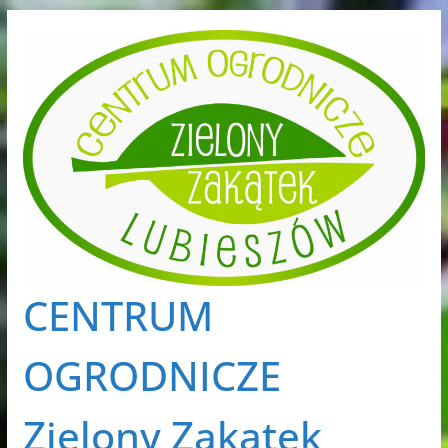
Przejdź
do
treści
CENTRUM
OGRODNICZE
Zielony Zakątek