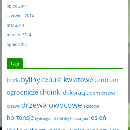
lipiec 2014
czerwiec 2014
maj 2014
marzec 2014
lipiec 2013
Tagi
byliny
cebule kwiatowe
centrum
bratki
choinki
ogrodnicze
dekoracje
dom
drzewa i
drzewa owocowe
krzewy
ekologia
jesień
hortensje
inspiracje
hydrangea
instargam