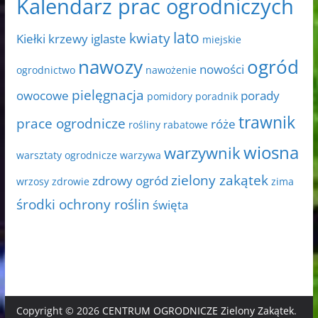
Kalendarz prac ogrodniczych
lato
kwiaty
Kiełki
krzewy iglaste
miejskie
nawozy
ogród
nowości
ogrodnictwo
nawożenie
pielęgnacja
owocowe
porady
pomidory
poradnik
trawnik
prace ogrodnicze
róże
rośliny rabatowe
wiosna
warzywnik
warsztaty ogrodnicze
warzywa
zielony zakątek
zdrowy ogród
wrzosy
zdrowie
zima
środki ochrony roślin
święta
Copyright © 2026
CENTRUM OGRODNICZE Zielony Zakątek
.