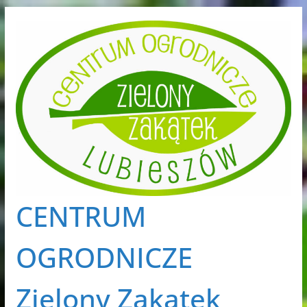
Przejdź
do
treści
CENTRUM
OGRODNICZE
Zielony Zakątek