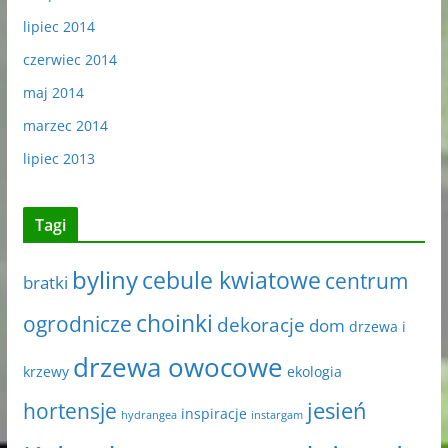
lipiec 2014
czerwiec 2014
maj 2014
marzec 2014
lipiec 2013
Tagi
byliny
cebule kwiatowe
centrum
bratki
choinki
ogrodnicze
dekoracje
dom
drzewa i
drzewa owocowe
krzewy
ekologia
jesień
hortensje
inspiracje
hydrangea
instargam