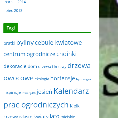
marzec 2014
lipiec 2013
Tagi
byliny
cebule kwiatowe
bratki
choinki
centrum ogrodnicze
drzewa
dekoracje
dom
drzewa i krzewy
owocowe
hortensje
ekologia
hydrangea
Kalendarz
jesień
inspiracje
instargam
prac ogrodniczych
Kiełki
lato
kwiaty
krzewy iglaste
miejskie