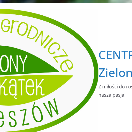
CENT
Zielo
Z miłości do ro
nasza pasja!