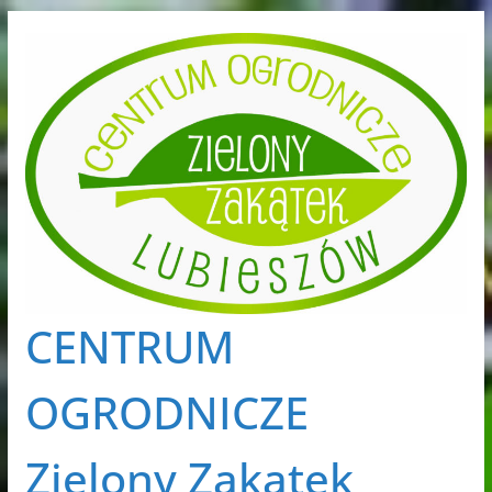
Przejdź
do
treści
CENTRUM
OGRODNICZE
Zielony Zakątek