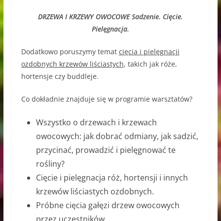
DRZEWA I KRZEWY OWOCOWE Sadzenie. Cięcie.
Pielęgnacja.
Dodatkowo poruszymy temat
cięcia i pielęgnacji
ozdobnych krzewów liściastych
, takich jak róże,
hortensje czy buddleje.
Co dokładnie znajduje się w programie warsztatów?
Wszystko o drzewach i krzewach
owocowych: jak dobrać odmiany, jak sadzić,
przycinać, prowadzić i pielęgnować te
rośliny?
Cięcie i pielęgnacja róż, hortensji i innych
krzewów liściastych ozdobnych.
Próbne cięcia gałęzi drzew owocowych
przez uczestników