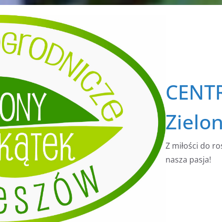
CENT
Zielo
Z miłości do ro
nasza pasja!