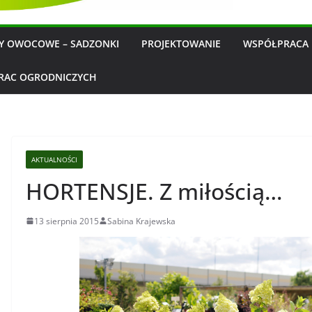
WY OWOCOWE – SADZONKI
PROJEKTOWANIE
WSPÓŁPRACA 
RAC OGRODNICZYCH
AKTUALNOŚCI
HORTENSJE. Z miłością…
13 sierpnia 2015
Sabina Krajewska