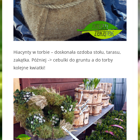
Hiacynty w torbie – doskonała ozdoba stołu, tarasu,
zakątka. Później -> cebulki do gruntu a do torby
kolejne kwiatki!