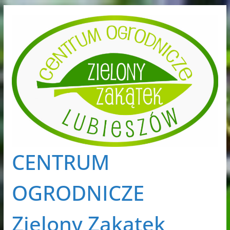
Przejdź
do
treści
CENTRUM
OGRODNICZE
Zielony Zakątek