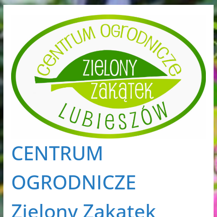
Przejdź
do
treści
CENTRUM
OGRODNICZE
Zielony Zakątek